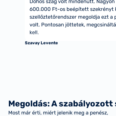
Dohos szag volt mindenütt. Nagyon pe
600.000 Ft-os beépített szekrényt k
szellőztetőrendszer megoldja ezt a p
volt. Pontosan jöttetek, megcsináltá
kell.
Szavay Levente
Megoldás: A szabályozott 
Most már érti, miért jelenik meg a penész,