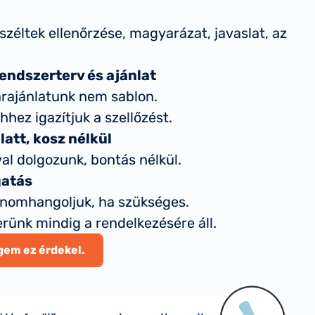
éltek ellenőrzése, magyarázat, javaslat, az
endszerterv és ajánlat
árajánlatunk nem sablon.
hez igazítjuk a szellőzést.
alatt, kosz nélkül
l dolgozunk, bontás nélkül.
gatás
inomhangoljuk, ha szükséges.
rünk mindig a rendelkezésére áll.
gem ez érdekel.