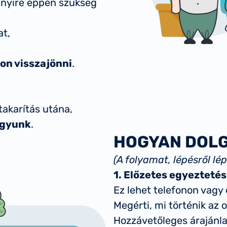
nnyire éppen szükség
at,
jon visszajönni
.
akarítás utána,
agyunk
.
HOGYAN DOL
(A folyamat, lépésről lé
1. Előzetes egyeztetés
Ez lehet telefonon vagy
Megérti, mi történik az
Hozzávetőleges árajánla