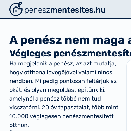
Penészmentesítés
Penészmentesítés.hu
A penész nem maga a 
Végleges penészmentesíté
Ha megjelenik a penész, az azt mutatja,
hogy otthona levegőjével valami nincs
rendben. Mi pedig pontosan feltárjuk az
okát, és olyan megoldást építünk ki,
amelynél a penész többé nem tud
visszatérni. 20 év tapasztalat, több mint
10.000 véglegesen penészmentesített
otthon.