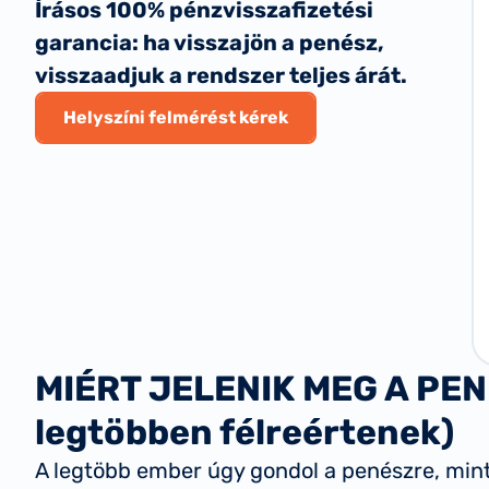
Írásos 100% pénzvisszafizetési
garancia: ha visszajön a penész,
visszaadjuk a rendszer teljes árát.
Helyszíni felmérést kérek
MIÉRT JELENIK MEG A PEN
legtöbben félreértenek)
A legtöbb ember úgy gondol a penészre, min