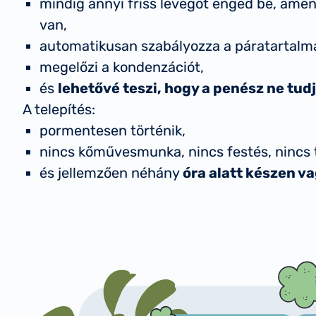
mindig annyi friss levegőt enged be, ame
van,
automatikusan szabályozza a páratartalm
megelőzi a kondenzációt,
és
lehetővé teszi, hogy a penész ne tud
A telepítés:
pormentesen történik,
nincs kőművesmunka, nincs festés, nincs t
és jellemzően néhány
óra alatt készen v