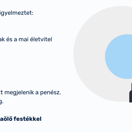
figyelmeztet:
k és a mai életvitel
t megjelenik a penész.
g.
aölő festékkel