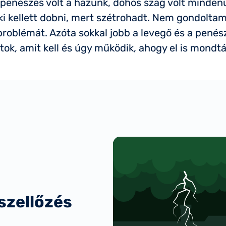
nészes volt a házunk, dohos szag volt mindenütt.
i kellett dobni, mert szétrohadt. Nem gondoltam
roblémát. Azóta sokkal jobb a levegő és a penész 
tok, amit kell és úgy működik, ahogy el is mondt
szellőzés