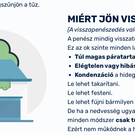
gszűnjön a tűz.
MIÉRT JÖN VI
(A visszapenészedés val
A penész mindig visszat
Ez az ok szinte minden
Túl magas páratart
Elégtelen vagy hibá
Kondenzáció
a hideg
Le lehet takarítani.
Le lehet festeni.
Le lehet fújni bármilyen 
De ha a nedvesség ugyan
minden módszer
csak t
Ezért nem működnek a há