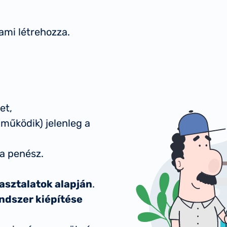
ami létrehozza.
et,
űködik) jelenleg a
a penész.
asztalatok alapján
.
ndszer kiépítése