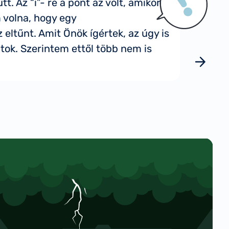
 Az “i”- re a pont az volt, amikor a
A probl
 volna, hogy egy
szokásos
eltűnt. Amit Önök ígértek, az úgy is
még több
átok. Szerintem ettől több nem is
felmérte
Ennek k
Követk
páratart
dobnunk
befektet
Molnár Gyul