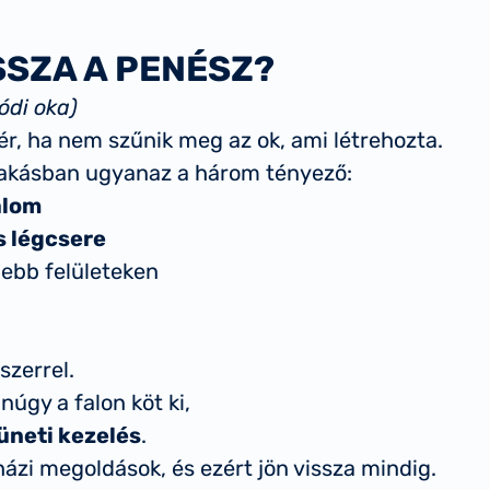
SSZA A PENÉSZ?
ódi oka)
ér, ha nem szűnik meg az ok, ami létrehozta.
 lakásban ugyanaz a három tényező:
alom
s légcsere
ebb felületeken
szerrel.
úgy a falon köt ki,
üneti kezelés
.
zi megoldások, és ezért jön vissza mindig.