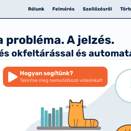
Rólunk
Felmérés
Szellőzésről
Tört
probléma. A jelzés.
s okfeltárással és automata
Hogyan segítünk?
Tekintse meg bemutatkozó videónkat!