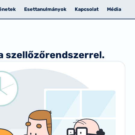
énetek
Esettanulmányok
Kapcsolat
Média
 szellőzőrendszerrel.