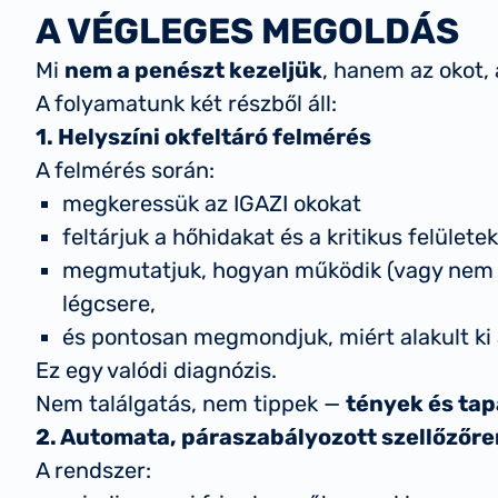
A VÉGLEGES MEGOLDÁS
Mi
nem a penészt kezeljük
, hanem az okot, 
A folyamatunk két részből áll:
1. Helyszíni okfeltáró felmérés
A felmérés során:
megkeressük az IGAZI okokat
feltárjuk a hőhidakat és a kritikus felületek
megmutatjuk, hogyan működik (vagy nem m
légcsere,
és pontosan megmondjuk, miért alakult ki 
Ez egy valódi diagnózis.
Nem találgatás, nem tippek —
tények és tap
2. Automata, páraszabályozott szellőzőre
A rendszer: