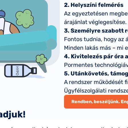
2. Helyszíni felmérés
Az egyeztetésen megbesz
árajánlat véglegesítése.
3. Személyre szabott r
Fontos tudnia, hogy az 
Minden lakás más – mi eh
4. Kivitelezés pár óra 
Pormentes technológiáva
5. Utánkövetés, támo
A rendszer működését f
Ügyfélszolgálati rendsze
Rendben, beszéljünk. En
adjuk!