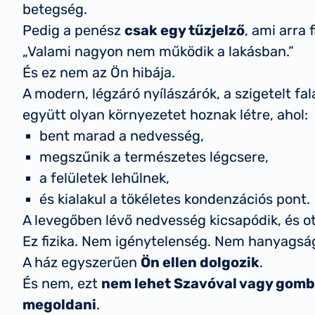
betegség.
Pedig a penész
csak egy tűzjelző
, ami arra 
„Valami nagyon nem működik a lakásban.”
És ez nem az Ön hibája.
A modern, légzáró nyílászárók, a szigetelt fala
együtt olyan környezetet hoznak létre, ahol:
bent marad a nedvesség,
megszűnik a természetes légcsere,
a felületek lehűlnek,
és kialakul a tökéletes kondenzációs pont.
A levegőben lévő nedvesség kicsapódik, és ot
Ez fizika. Nem igénytelenség. Nem hanyagsá
A ház egyszerűen
Ön ellen dolgozik
.
És nem, ezt
nem lehet Szavóval vagy gomb
megoldani
.