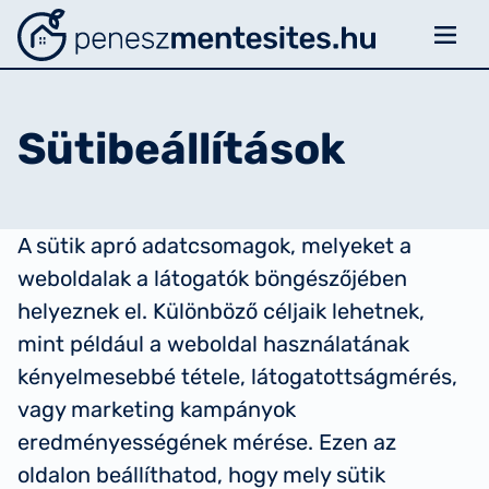
Menü
Penészmentesítés
Rólunk
Sütibeállítások
Felmérés
Szellőzésről
Történetek
A sütik apró adatcsomagok, melyeket a
weboldalak a látogatók böngészőjében
Esettanulmányok
helyeznek el. Különböző céljaik lehetnek,
mint például a weboldal használatának
Kapcsolat
kényelmesebbé tétele, látogatottságmérés,
Média
vagy marketing kampányok
eredményességének mérése. Ezen az
oldalon beállíthatod, hogy mely sütik