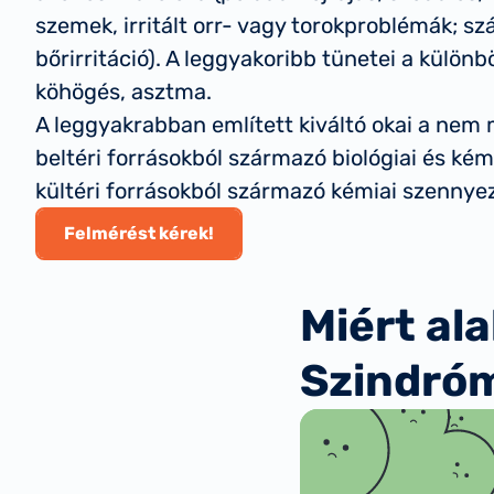
szemek, irritált orr- vagy torokproblémák; sz
bőrirritáció). A leggyakoribb tünetei a különbö
köhögés, asztma.
A leggyakrabban említett kiváltó okai a nem m
beltéri forrásokból származó biológiai és ké
kültéri forrásokból származó kémiai szennye
Felmérést kérek!
Miért ala
Szindró