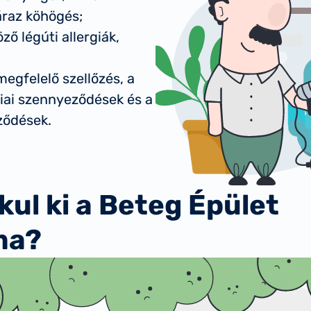
áraz köhögés;
ző légúti allergiák,
egfelelő szellőzés, a
miai szennyeződések és a
ződések.
kul ki a Beteg Épület
ma?