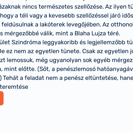
ázaknak nincs természetes szellőzése. Az ilyen 
 hogy a téli vagy a kevesebb szellőzéssel járó id
eldúsulnak a lakóterek levegőjében. Az otthono
 mérgezőbbé válik, mint a Blaha Lujza téré.
ület Szindróma leggyakoribb és legjellemzőbb tü
e ez nem az egyetlen tünete. Csak az egyetlen jó
észt lemossuk, még ugyanolyan sok egyéb mérgez
, mint előtte. (Sőt, a penészlemosó hatóanyagáv
) Tehát a feladat nem a penész eltüntetése, ha
gteremtése