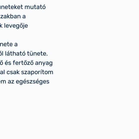
tüneteket mutató
őszakban a
k levegője
nete a
l látható tünete.
ő és fertőző anyag
al csak szaporítom
nem az egészséges