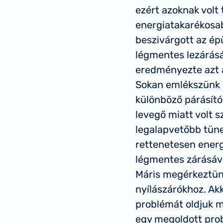
ezért azoknak volt
energiatakarékosabb
beszivárgott az épü
légmentes lezárásá
eredményezte azt 
Sokan emlékszünk m
különböző párásító
levegő miatt volt s
legalapvetőbb tüne
rettenetesen energ
légmentes zárásáv
Máris megérkeztün
nyílászárókhoz. Ak
problémát oldjuk me
egy megoldott prob