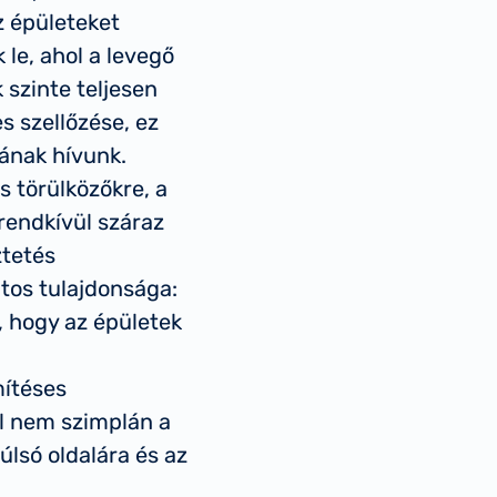
z épületeket
 le, ahol a levegő
 szinte teljesen
 szellőzése, ez
ának hívunk.
 törülközőkre, a
rendkívül száraz
ztetés
tos tulajdonsága:
, hogy az épületek
ítéses
el nem szimplán a
úlsó oldalára és az