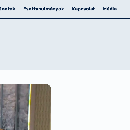
énetek
Esettanulmányok
Kapcsolat
Média