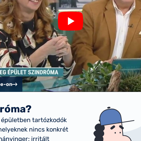
be-on
ndróma?
y épületben tartózkodók
melyeknek nincs konkrét
ányinger; irritált