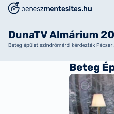
Penészmentesítés
DunaTV Almárium 20
Beteg épület szindrómáról kérdezték Pácser
Beteg Ép