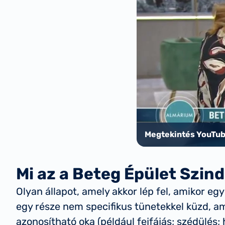
Megtekintés YouTu
Mi az a Beteg Épület Szi
Olyan állapot, amely akkor lép fel, amikor eg
egy része nem specifikus tünetekkel küzd, a
azonosítható oka (például fejfájás; szédülés; h