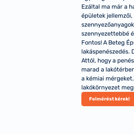
Ezáltal ma már a h
épületek jellemzői,
szennyezőanyagok f
szennyezettebbé és
Fontos! A Beteg Ép
lakáspenészedés. D
Attól, hogy a pen
marad a lakótérben
a kémiai mérgeket.
lakókörnyezet me
Felmérést kérek!