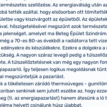
 természetes szellőzése. Az energiaválság után a
á tették azáltal, hogy elsősorban ott tömítették
letbe vagy kiszivárgott az épületből. Az épületek
val, hőszigetelésével megszűnt azok természetes
a jelenséget, amelyet ma Beteg Épület Szindróm
ég a 70-es 80-as évekből a radiátorra tett vizes
 edényekre és készülékekre. Ezekre a dolgokra a 
zükség. A nagyon száraz levegő pedig a túlszellő
te. A túlszellőztetésnek van még egy nagyon fon
iapazarló. Így teljesen logikus megoldásnak tűnt
al megszüntetjük a pazarlást.
k a tökéletesen záródó thermoüveges - gumitöm
koriban senkinek sem jutott eszébe az, hogy ezz
g (ti. az energiapazarlást) hanem átesünk a ló t
léma helyett csinálunk húsz újabbat.