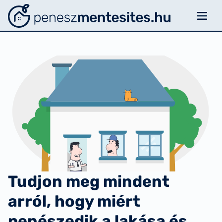
Menü
Penészmentesítés
Rólunk
Felmérés
Szellőzésről
Történetek
Esettanulmányok
Kapcsolat
Tudjon meg mindent
Média
arról, hogy miért
penészedik a lakása és